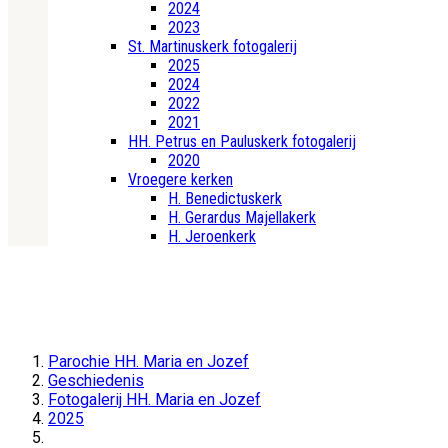
2024
2023
St. Martinuskerk fotogalerij
2025
2024
2022
2021
HH. Petrus en Pauluskerk fotogalerij
2020
Vroegere kerken
H. Benedictuskerk
H. Gerardus Majellakerk
H. Jeroenkerk
Parochie HH. Maria en Jozef
Geschiedenis
Fotogalerij HH. Maria en Jozef
2025
fKD20250202 140039