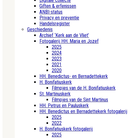
Digitale collecte
Giften & erfenissen
ANBI-status
Privacy en preventie
Handelsregister
Geschiedenis
Archief ‘Kerk aan de Vliet’
Fotogalerij HH. Maria en Jozef
2025
2024
2023
2021
2020
HH. Benedictus- en Bernadettekerk
H. Bonifatiuskerk
Filmpjes van de H. Bonifatiuskerk
St. Martinuskerk
Filmpjes van de Sint Martinus
HH. Petrus en Pauluskerk
HH. Benedictus en Bernadettekerk fotogalerij
2025
2022
H. Bonifatiuskerk fotogalerij
2025