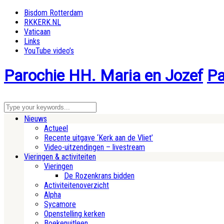
Bisdom Rotterdam
RKKERK.NL
Vaticaan
Links
YouTube video’s
Parochie HH. Maria en Jozef
Pa
Nieuws
Actueel
Recente uitgave ‘Kerk aan de Vliet’
Video-uitzendingen – livestream
Vieringen & activiteiten
Vieringen
De Rozenkrans bidden
Activiteitenoverzicht
Alpha
Sycamore
Openstelling kerken
Boekenuitleen