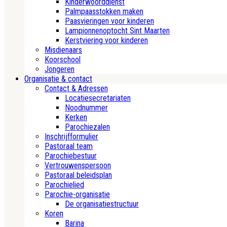
Kinderwoorddienst
Palmpaasstokken maken
Paasvieringen voor kinderen
Lampionnenoptocht Sint Maarten
Kerstviering voor kinderen
Misdienaars
Koorschool
Jongeren
Organisatie & contact
Contact & Adressen
Locatiesecretariaten
Noodnummer
Kerken
Parochiezalen
Inschrijfformulier
Pastoraal team
Parochiebestuur
Vertrouwenspersoon
Pastoraal beleidsplan
Parochielied
Parochie-organisatie
De organisatiestructuur
Koren
Barina