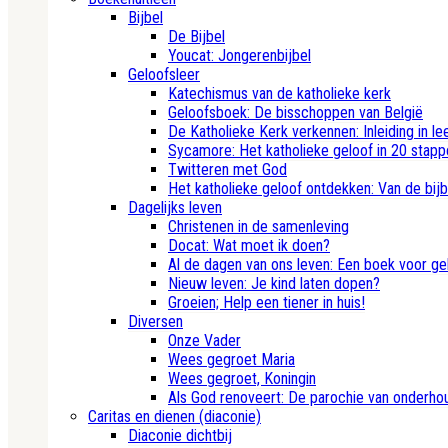
Bijbel
De Bijbel
Youcat: Jongerenbijbel
Geloofsleer
Katechismus van de katholieke kerk
Geloofsboek: De bisschoppen van België
De Katholieke Kerk verkennen: Inleiding in le
Sycamore: Het katholieke geloof in 20 stapp
Twitteren met God
Het katholieke geloof ontdekken: Van de bij
Dagelijks leven
Christenen in de samenleving
Docat: Wat moet ik doen?
Al de dagen van ons leven: Een boek voor ge
Nieuw leven: Je kind laten dopen?
Groeien; Help een tiener in huis!
Diversen
Onze Vader
Wees gegroet Maria
Wees gegroet, Koningin
Als God renoveert: De parochie van onderhou
Caritas en dienen (diaconie)
Diaconie dichtbij