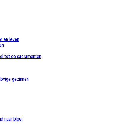
er en leven
en
bel tot de sacramenten
lovige gezinnen
d naar bloei