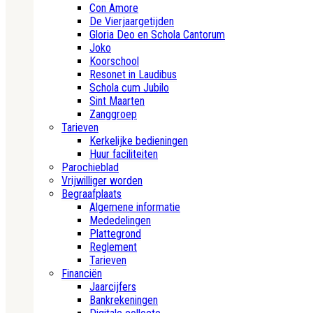
Con Amore
De Vierjaargetijden
Gloria Deo en Schola Cantorum
Joko
Koorschool
Resonet in Laudibus
Schola cum Jubilo
Sint Maarten
Zanggroep
Tarieven
Kerkelijke bedieningen
Huur faciliteiten
Parochieblad
Vrijwilliger worden
Begraafplaats
Algemene informatie
Mededelingen
Plattegrond
Reglement
Tarieven
Financiën
Jaarcijfers
Bankrekeningen