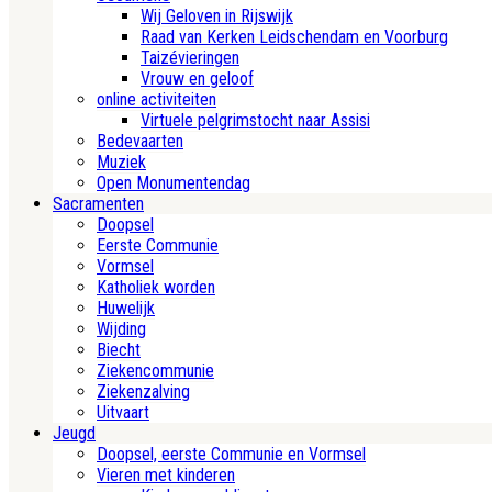
Wij Geloven in Rijswijk
Raad van Kerken Leidschendam en Voorburg
Taizévieringen
Vrouw en geloof
online activiteiten
Virtuele pelgrimstocht naar Assisi
Bedevaarten
Muziek
Open Monumentendag
Sacramenten
Doopsel
Eerste Communie
Vormsel
Katholiek worden
Huwelijk
Wijding
Biecht
Ziekencommunie
Ziekenzalving
Uitvaart
Jeugd
Doopsel, eerste Communie en Vormsel
Vieren met kinderen