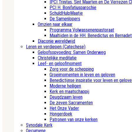
IPCI Trinitas, Sint Maarten en De Verrezen C
PCI H. Bonifatiusparochie
SchuldHulpMaatje
De Samenlopers
Omzien naar elkaar
Programma Volwassenenpastoraat
Maaltijden in de HH. Benedictus en Bernadet
Diaconie wereldwijd
Leren en verdiepen (Catechese)
Geloofsopvoeding: Samen Onderweg
Christelijke meditatie
Leef- en geloofmoment
Zorg voor de schepping
Groeimomenten in leven en geloven
Benedictijnse inspiratie voor leven en gelove
Moderne heiligen
Kerk en maatschappij
Deugdzaam leven
De zeven Sacramenten
Het Onze Vader
Hongerdoek
Patronen van onze kerken
Synodale Kerk
Oecumene