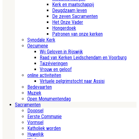
Kerk en maatschappij
Deugdzaam leven
De zeven Sacramenten
Het Onze Vader
Hongerdoek
Patronen van onze kerken
Synodale Kerk
Oecumene
Wij Geloven in Rijswijk
Raad van Kerken Leidschendam en Voorburg
Taizévieringen
Vrouw en geloof
online activiteiten
Virtuele pelgrimstocht naar Assisi
Bedevaarten
Muziek
Open Monumentendag
Sacramenten
Doopsel
Eerste Communie
Vormsel
Katholiek worden
Huwelijk