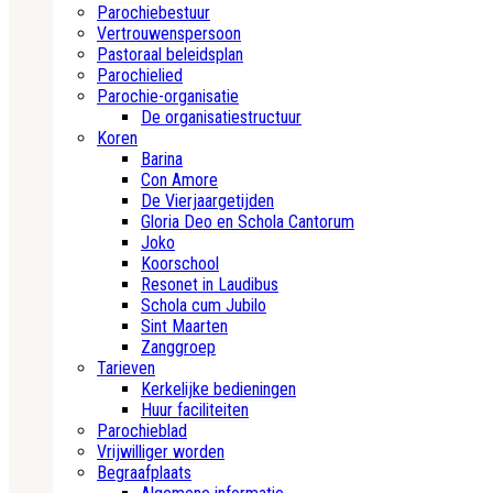
Parochiebestuur
Vertrouwenspersoon
Pastoraal beleidsplan
Parochielied
Parochie-organisatie
De organisatiestructuur
Koren
Barina
Con Amore
De Vierjaargetijden
Gloria Deo en Schola Cantorum
Joko
Koorschool
Resonet in Laudibus
Schola cum Jubilo
Sint Maarten
Zanggroep
Tarieven
Kerkelijke bedieningen
Huur faciliteiten
Parochieblad
Vrijwilliger worden
Begraafplaats