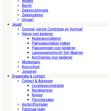
Wijding
Biecht
Ziekencommunie
Ziekenzalving
Uitvaart
Jeugd
Doopsel, eerste Communie en Vormsel
Vieren met kinderen
Kinderwoorddienst
Palmpaasstokken maken
Paasvieringen voor kinderen
Lampionnenoptocht Sint Maarten
Kerstviering voor kinderen
Misdienaars
Koorschool
Jongeren
Organisatie & contact
Contact & Adressen
Locatiesecretariaten
Noodnummer
Kerken
Parochiezalen
Inschrijfformulier
Pastoraal team