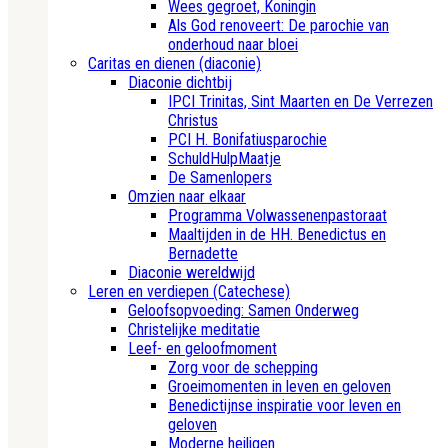
Wees gegroet, Koningin
Als God renoveert: De parochie van
onderhoud naar bloei
Caritas en dienen (diaconie)
Diaconie dichtbij
IPCI Trinitas, Sint Maarten en De Verrezen
Christus
PCI H. Bonifatiusparochie
SchuldHulpMaatje
De Samenlopers
Omzien naar elkaar
Programma Volwassenenpastoraat
Maaltijden in de HH. Benedictus en
Bernadette
Diaconie wereldwijd
Leren en verdiepen (Catechese)
Geloofsopvoeding: Samen Onderweg
Christelijke meditatie
Leef- en geloofmoment
Zorg voor de schepping
Groeimomenten in leven en geloven
Benedictijnse inspiratie voor leven en
geloven
Moderne heiligen