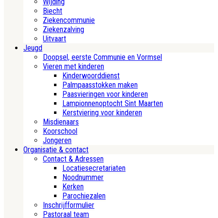
Wijding
Biecht
Ziekencommunie
Ziekenzalving
Uitvaart
Jeugd
Doopsel, eerste Communie en Vormsel
Vieren met kinderen
Kinderwoorddienst
Palmpaasstokken maken
Paasvieringen voor kinderen
Lampionnenoptocht Sint Maarten
Kerstviering voor kinderen
Misdienaars
Koorschool
Jongeren
Organisatie & contact
Contact & Adressen
Locatiesecretariaten
Noodnummer
Kerken
Parochiezalen
Inschrijfformulier
Pastoraal team