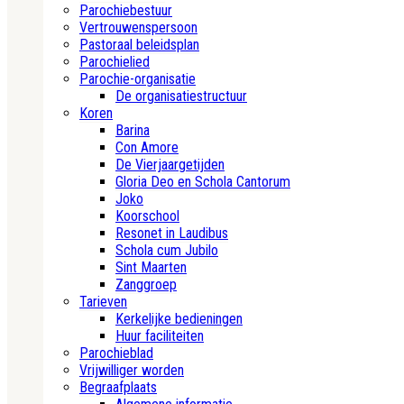
Parochiebestuur
Vertrouwenspersoon
Pastoraal beleidsplan
Parochielied
Parochie-organisatie
De organisatiestructuur
Koren
Barina
Con Amore
De Vierjaargetijden
Gloria Deo en Schola Cantorum
Joko
Koorschool
Resonet in Laudibus
Schola cum Jubilo
Sint Maarten
Zanggroep
Tarieven
Kerkelijke bedieningen
Huur faciliteiten
Parochieblad
Vrijwilliger worden
Begraafplaats