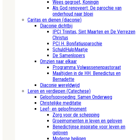
Wees gegroet, Koningin
Als God renoveert: De parochie van
onderhoud naar bloei
Caritas en dienen (diaconie)
Diaconie dichtbij
IPCI Trinitas, Sint Maarten en De Verrezen
Christus
PCI H. Bonifatiusparochie
SchuldHulpMaatje
De Samenlopers
Omzien naar elkaar
Programma Volwassenenpastoraat
Maaltijden in de HH. Benedictus en
Bernadette
Diaconie wereldwijd
Leren en verdiepen (Catechese)
Geloofsopvoeding: Samen Onderweg
Christelijke meditatie
Leef- en geloofmoment
Zorg voor de schepping
Groeimomenten in leven en geloven
Benedictijnse inspiratie voor leven en
geloven
Moderne heiligen