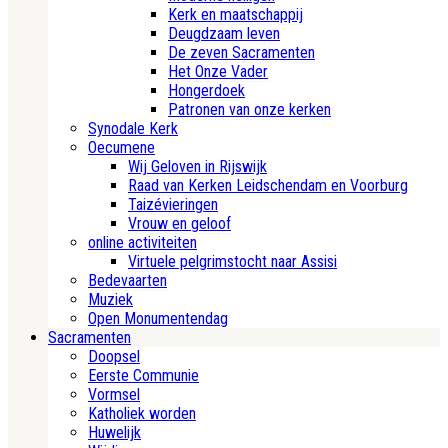
Kerk en maatschappij
Deugdzaam leven
De zeven Sacramenten
Het Onze Vader
Hongerdoek
Patronen van onze kerken
Synodale Kerk
Oecumene
Wij Geloven in Rijswijk
Raad van Kerken Leidschendam en Voorburg
Taizévieringen
Vrouw en geloof
online activiteiten
Virtuele pelgrimstocht naar Assisi
Bedevaarten
Muziek
Open Monumentendag
Sacramenten
Doopsel
Eerste Communie
Vormsel
Katholiek worden
Huwelijk