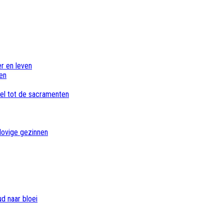
er en leven
en
bel tot de sacramenten
lovige gezinnen
d naar bloei