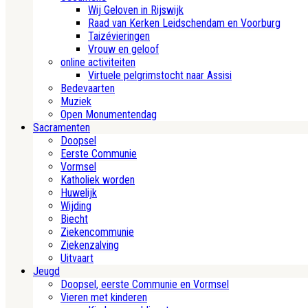
Wij Geloven in Rijswijk
Raad van Kerken Leidschendam en Voorburg
Taizévieringen
Vrouw en geloof
online activiteiten
Virtuele pelgrimstocht naar Assisi
Bedevaarten
Muziek
Open Monumentendag
Sacramenten
Doopsel
Eerste Communie
Vormsel
Katholiek worden
Huwelijk
Wijding
Biecht
Ziekencommunie
Ziekenzalving
Uitvaart
Jeugd
Doopsel, eerste Communie en Vormsel
Vieren met kinderen