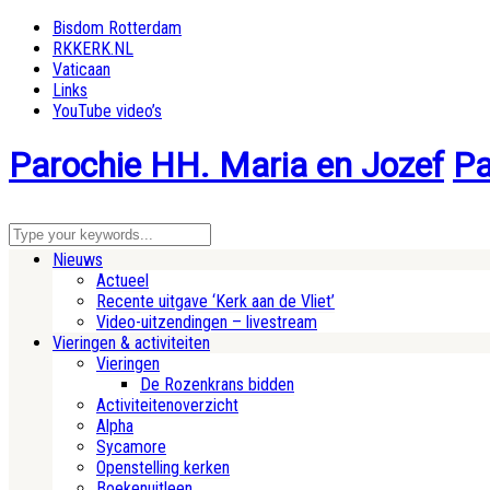
Bisdom Rotterdam
RKKERK.NL
Vaticaan
Links
YouTube video’s
Parochie HH. Maria en Jozef
Pa
Nieuws
Actueel
Recente uitgave ‘Kerk aan de Vliet’
Video-uitzendingen – livestream
Vieringen & activiteiten
Vieringen
De Rozenkrans bidden
Activiteitenoverzicht
Alpha
Sycamore
Openstelling kerken
Boekenuitleen