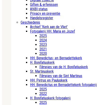
Digitale collecte
Giften & erfenissen
ANBI-status
Privacy en preventie
Handelsregister
Geschiedenis
Archief ‘Kerk aan de Vliet’
Fotogalerij HH. Maria en Jozef
2025
2024
2023
2021
2020
HH. Benedictus- en Bernadettekerk
H. Bonifatiuskerk
Filmpjes van de H. Bonifatiuskerk
St. Martinuskerk
Filmpjes van de Sint Martinus
HH. Petrus en Pauluskerk
HH. Benedictus en Bernadettekerk fotogalerij
2025
2022
H. Bonifatiuskerk fotogalerij
2025