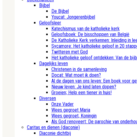
Bijbel
De Bijbel
Youcat: Jongerenbijbel
Geloofsleer
Katechismus van de katholieke kerk
Geloofsboek: De bisschoppen van België
De Katholieke Kerk verkennen: Inleiding in le
Sycamore: Het katholieke geloof in 20 stapp
Twitteren met God
Het katholieke geloof ontdekken: Van de bij
Dagelijks leven
Christenen in de samenleving
Docat: Wat moet ik doen?
Al de dagen van ons leven: Een boek voor ge
Nieuw leven: Je kind laten dopen?
Groeien; Help een tiener in huis!
Diversen
Onze Vader
Wees gegroet Maria
Wees gegroet, Koningin
Als God renoveert: De parochie van onderhou
Caritas en dienen (diaconie)
Diaconie dichtbij