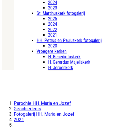
2024
2023
St. Martinuskerk fotogalerij
2025
2024
2022
2021
HH. Petrus en Pauluskerk fotogalerij
2020
Vroegere kerken
H. Benedictuskerk
H. Gerardus Majellakerk
H. Jeroenkerk
Parochie HH. Maria en Jozef
Geschiedenis
Fotogalerij HH. Maria en Jozef
2021
2021-04-17HeinAthmer1940