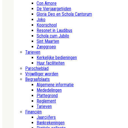
Con Amore
De Vierjaargetijden
Gloria Deo en Schola Cantorum
Joko
Koorschool
Resonet in Laudibus
Schola cum Jubilo
Sint Maarten
Zanggroep
Tarieven
Kerkelijke bedieningen
Huur faciliteiten
Parochieblad
Vrijwilliger worden
Begraafplaats
Algemene informatie
Mededelingen
Plattegrond
Reglement
Tarieven
Financiën
Jaarcijfers
Bankrekeningen