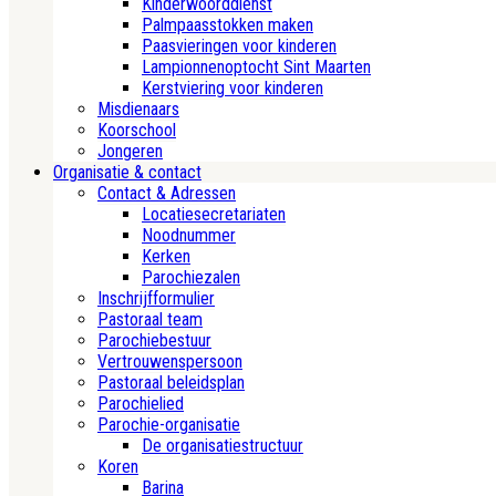
Kinderwoorddienst
Palmpaasstokken maken
Paasvieringen voor kinderen
Lampionnenoptocht Sint Maarten
Kerstviering voor kinderen
Misdienaars
Koorschool
Jongeren
Organisatie & contact
Contact & Adressen
Locatiesecretariaten
Noodnummer
Kerken
Parochiezalen
Inschrijfformulier
Pastoraal team
Parochiebestuur
Vertrouwenspersoon
Pastoraal beleidsplan
Parochielied
Parochie-organisatie
De organisatiestructuur
Koren
Barina