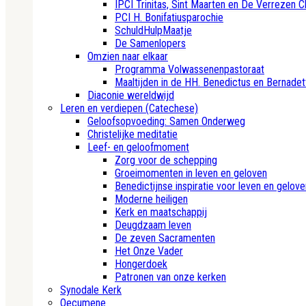
IPCI Trinitas, Sint Maarten en De Verrezen C
PCI H. Bonifatiusparochie
SchuldHulpMaatje
De Samenlopers
Omzien naar elkaar
Programma Volwassenenpastoraat
Maaltijden in de HH. Benedictus en Bernadet
Diaconie wereldwijd
Leren en verdiepen (Catechese)
Geloofsopvoeding: Samen Onderweg
Christelijke meditatie
Leef- en geloofmoment
Zorg voor de schepping
Groeimomenten in leven en geloven
Benedictijnse inspiratie voor leven en gelove
Moderne heiligen
Kerk en maatschappij
Deugdzaam leven
De zeven Sacramenten
Het Onze Vader
Hongerdoek
Patronen van onze kerken
Synodale Kerk
Oecumene